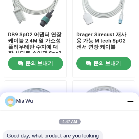
공장 여행
DB9 SpO2 어댑터 연장
Drager Sirecust 재사
품질 관리
케이블 2.4M 열 가소성
용 가능 M tech SpO2
폴리우레탄 수지에 대
센서 연장 케이블
한 사다트 소아과 Spo2
연락주세요
탐침 7Pin
문의 보내기
문의 보내기
뉴스
경우
Mia Wu
인용문을 요구하세요
4:47 AM
레우스러블 spO2 센서
Good day, what product are you looking 