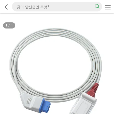
1
/
1