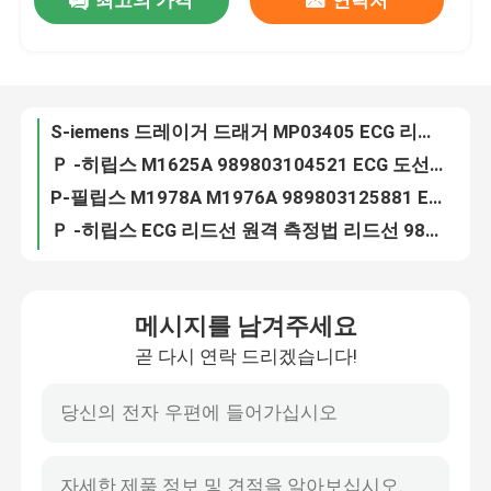
최고의 가격
연락처
LL ECG 리드 와이어 5 리드 스냅 그래버 타입 듀얼 핀 AAMI 6PIN 바이오넷 데이텍스 S-iemens GE-Hellige Kontron
S-iemens 드레이거 드래거 MP03405 ECG 리드 와이어 6 리드 케이블 그래버 M300 인피니티 M540 멀티 메드 플러스 IEC 클립
공장 여행
Ｐ -히립스 M1625A 989803104521 ECG 도선 6은 케이블 IEC 클립 MP 20 인텔리브우에 MX800을 이끕니다
P-필립스 M1978A M1976A 989803125881 ECG 리드 와이어 5 리드 케이블 리드 와이어 IEC 클립 MP 40 인텔리뷰 M1167A 심장 시작 MRx
품질 관리
Ｐ -히립스 ECG 리드선 원격 측정법 리드선 989803137251 989803133881 989803152051 5 리드 IEC 클립
GE 다텍스 오하메다 545316 545318 2.0 5 리드 ECG EKG 환자 모니터 케이블
GE 의료 마커트 ECG 리드선 412681-001 GE 기세 2500 태양 8000 5개 리드 IEC 클립
연락주세요
니혼 광전 공업 ECG 케이블 BR-906P BR-903PA K911A는 듀얼 4 핀 연결기에 대한 3개 리드 포착기 클립에서 설정했습니다
민드레이 데이터 측정기 ECG 리드선 0은 포착기 클립 ECG 도선을 이끕니다
뉴스
Ｐ -히립스 디기트라크 XT 홀터 ECG 케이블과 리드선 M4725A
메시지를 남겨주세요
드레거 ECG 트렁크 케이블 호환 ECG 케이블 인피니티 델타 MS20093
경우
곧 다시 연락 드리겠습니다!
DMS 홀터 ECG 케이블과 리드선 10은 IEC 활기를 이끕니다
부드러운 외통 엘리게이터 클립 뇌파도 전극과 Din 1.5 밀리미터 방식 포착기는 금 뇌파도 EMG 리드선 전극을 도금처리했습니다
인용문을 요구하세요
1.5mm-2.0mm 핀 뇌파도 바늘 전극 도금된 금 뇌파도 EMG 리드선 전극을 울리세요
3.5 모노럴 플러그 뇌파도 컵 형태 골드 캡 전극 뇌파도 EMG 리드선 전극
레우스러블 spO2 센서