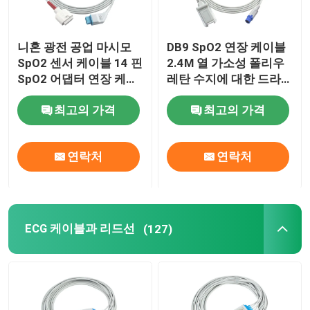
니혼 광전 공업 마시모
DB9 SpO2 연장 케이블
SpO2 센서 케이블 14 핀
2.4M 열 가소성 폴리우
SpO2 어댑터 연장 케이
레탄 수지에 대한 드라
블 환자케이블
거 지멘스 SpO2 센서 프
최고의 가격
최고의 가격
로브 7Pin
연락처
연락처
ECG 케이블과 리드선
(127)