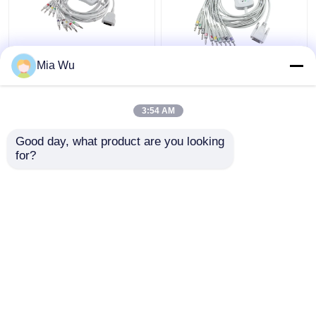
Mia Wu
GE 마르키트 EKG 케이
니혼 광전 공업 Ekg 트렁
블과 리드선 국제전기기
크 케이블 BA-902D
ECG-FD07 ECG-9010K
술위원회 4.0Banana 연
3:54 AM
리드선 15는 IEC 바나나
결기 MAC500 MAC600
4.0을 고정합니다
2104727-001
최고의 가격
최고의 가격
Good day, what product are you looking 
for?
연락처
연락처
더 많은 것을 전망하십시
오
Desktop Site
홈
사이트맵
연락처
Privacy Policy
사이트맵