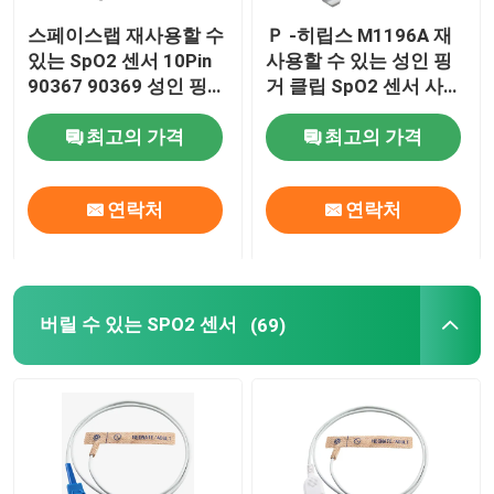
스페이스랩 재사용할 수
Ｐ -히립스 M1196A 재
라디오 투명한 와이어
있는 SpO2 센서 10Pin
사용할 수 있는 성인 핑
90367 90369 성인 핑거
거 클립 SpO2 센서 사각
클립 SpO2 센서
형 8Pin
ECG 홀터 케이블
최고의 가격
최고의 가격
IBP 어댑터 케이블
연락처
연락처
IBP 변환기
버릴 수 있는 SPO2 센서
(69)
온도 탐촉자선
NIBP 커프스
NIBP 익스텐션 튜브