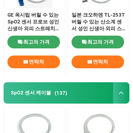
뇌파도 전극
GE 옥시팁 버릴 수 있는
일본 크오하덴 TL-253T
SpO2 센서 프로브 성인
버릴 수 있는 산소계 센
신생아 외피 스트레치
서 성인 신생아 외피 스
ECG 부분
천
트레치 천
최고의 가격
최고의 가격
연락처
연락처
SpO2 센서 케이블
(137)